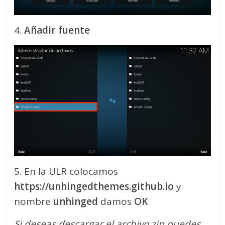
4.
Añadir fuente
5. En la ULR colocamos
https://unhingedthemes.github.io
y
nombre
unhinged
damos
OK
Si deseas descargar el archivo zip puedes