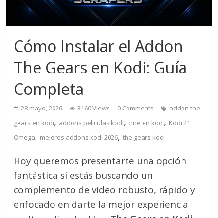
Cómo Instalar el Addon
The Gears en Kodi: Guía
Completa
28 mayo, 2026
3160 Views
0 Comments
addon the
,
,
,
gears en kodi
addons peliculas kodi
cine en kodi
Kodi 21
,
,
Omega
mejores addons kodi 2026
the gears kodi
Hoy queremos presentarte una opción
fantástica si estás buscando un
complemento de video robusto, rápido y
enfocado en darte la mejor experiencia