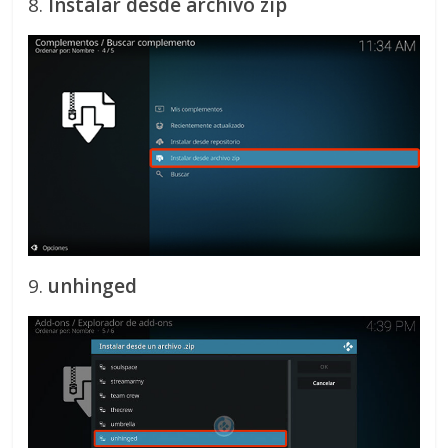
8.
Instalar desde archivo zip
9.
unhinged