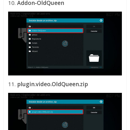
10.
Addon-OldQueen
11.
plugin.video.OldQueen.zip