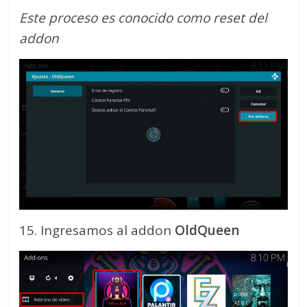
Este proceso es conocido como reset del
addon
15. Ingresamos al addon
OldQueen