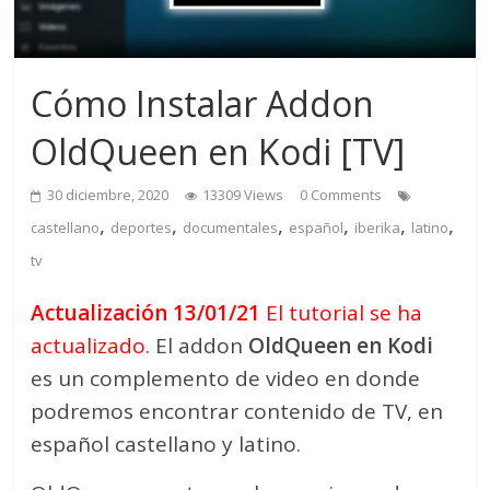
Cómo Instalar Addon
OldQueen en Kodi [TV]
30 diciembre, 2020
13309 Views
0 Comments
,
,
,
,
,
,
castellano
deportes
documentales
español
iberika
latino
tv
Actualización 13/01/21
El tutorial se ha
actualizado.
El addon
OldQueen en Kodi
es un complemento de video en donde
podremos encontrar contenido de TV, en
español castellano y latino.