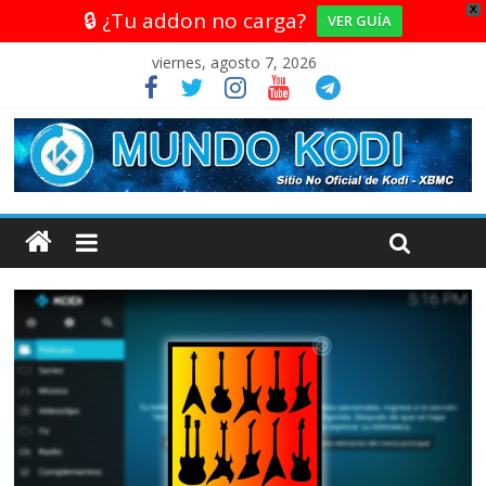
X
🔒 ¿Tu addon no carga?
VER GUÍA
viernes, agosto 7, 2026