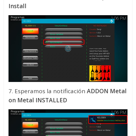
Install
7. Esperamos la notificación
ADDON Metal
on Metal INSTALLED