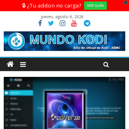
X
🔒 ¿Tu addon no carga?
VER GUÍA
jueves, agosto 6, 2026