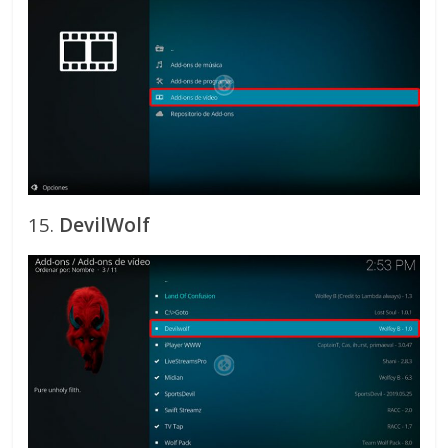
15.
DevilWolf