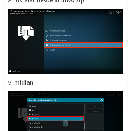
8.
Instalar desde archivo zip
9.
midian