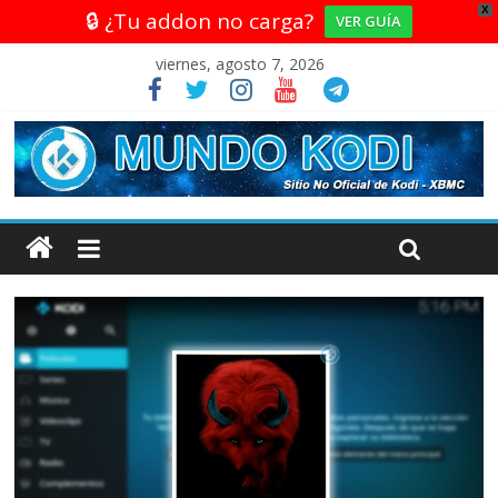
X
🔒 ¿Tu addon no carga?
VER GUÍA
viernes, agosto 7, 2026