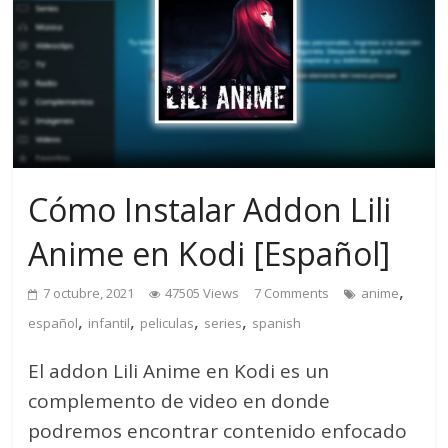
Cómo Instalar Addon Lili
Anime en Kodi [Español]
,
7 octubre, 2021
47505 Views
7 Comments
anime
,
,
,
,
español
infantil
peliculas
series
spanish
El addon Lili Anime en Kodi es un
complemento de video en donde
podremos encontrar contenido enfocado