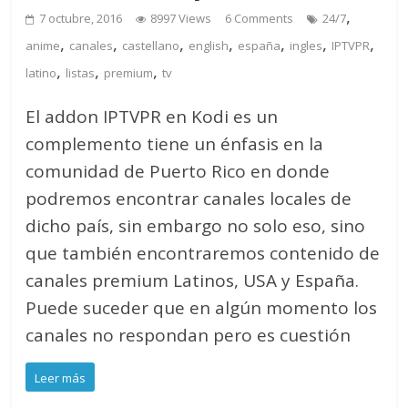
,
7 octubre, 2016
8997 Views
6 Comments
24/7
,
,
,
,
,
,
,
anime
canales
castellano
english
españa
ingles
IPTVPR
,
,
,
latino
listas
premium
tv
El addon IPTVPR en Kodi es un
complemento tiene un énfasis en la
comunidad de Puerto Rico en donde
podremos encontrar canales locales de
dicho país, sin embargo no solo eso, sino
que también encontraremos contenido de
canales premium Latinos, USA y España.
Puede suceder que en algún momento los
canales no respondan pero es cuestión
Leer más