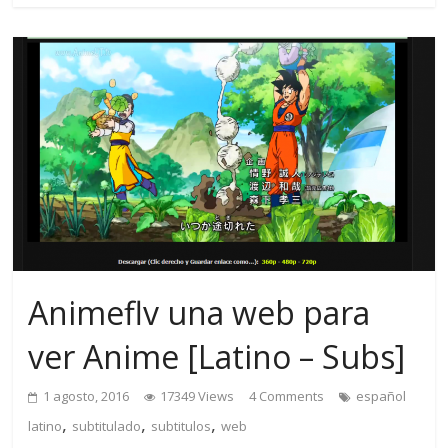
Animeflv una web para
ver Anime [Latino – Subs]
1 agosto, 2016
17349 Views
4 Comments
español
,
,
,
latino
subtitulado
subtitulos
web